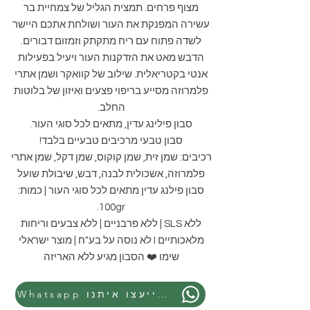
מצוף פרחים. תמצית הגליל של צמחיית בר
עשירה המפנקת את העור ושולחת אתכם היישר
לשדה פתוח עם ריח מתקתק וזמזום דבורים.
הדבש מאט את הזדקנות העור ויעיל בפעילות
אנטי בקטריאלית. שילוב של קוואקר ושמן אתרי
פלמרוזה מסייע בריפוי פצעים ואיזון של בלוטות
החלב.
סבון פילינג עדין, מתאים לכל סוגי העור.
סבון טבעי מרכיבים טבעיים בלבד!
רכיבים: שמן זית, שמן קוקוס, שמן דקל, שמן אתרי
פלמרוזה, אשכולית לבנה, דבש, שיבולת שועל
סבון פילנג עדין מתאים לכל סוגי העור | כמות:
100gr.
ללא SLS | ללא פרבניים | ללא צבעים וריחות
מלאכותיים I לא נוסה על בע"ח | מוצר ישראלי
שימו ❤️ הסבון מגיע ללא האריזה
Whatsapp התייעצו איתנו